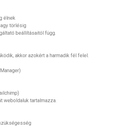
g élnek
agy törlésig
áltató beállításaitól függ.
ödik, akkor azokért a harmadik fél felel.
 Manager)
ailchimp)
ját weboldaluk tartalmazza.
i szükségesség