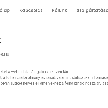
őlap
Kapcsolat
Rólunk
Szolgáltatás
t
ŐR.HU
yeket a weboldal a látogató eszközén tárol.
a felhasználói élmény javítását, valamint statisztikai informáci
olyan sütiket helyez el, amelyekhez a felhasználó hozzájárulásá