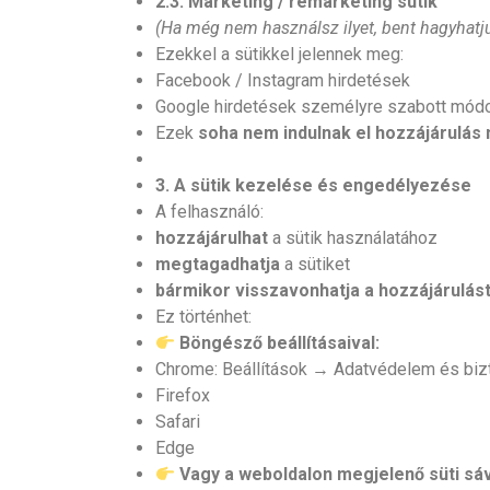
2.3. Marketing / remarketing sütik
(Ha még nem használsz ilyet, bent hagyhatj
Ezekkel a sütikkel jelennek meg:
Facebook / Instagram hirdetések
Google hirdetések személyre szabott mód
Ezek
soha nem indulnak el hozzájárulás 
3. A sütik kezelése és engedélyezése
A felhasználó:
hozzájárulhat
a sütik használatához
megtagadhatja
a sütiket
bármikor visszavonhatja a hozzájárulás
Ez történhet:
Böngésző beállításaival:
Chrome: Beállítások → Adatvédelem és biz
Firefox
Safari
Edge
Vagy a weboldalon megjelenő süti sáv