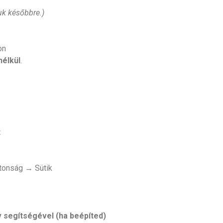
uk későbbre.)
on
nélkül
.
t
tonság → Sütik
 segítségével (ha beépíted)