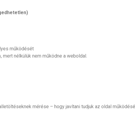
gedhetetlen)
helyes működését
s
, mert nélkülük nem működne a weboldal.
lletöltéseknek mérése – hogy javítani tudjuk az oldal működésé