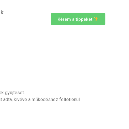
ok
Kérem a tippeket
ók gyűjtését.
t adta, kivéve a működéshez feltétlenül