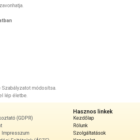
zavonhatja.
latban
ie Szabályzatot módosítsa.
l lép életbe.
Hasznos linkek
koztató (GDPR)
Kezdőlap
t
Rólunk
 / Impresszum
Szolgáltatások