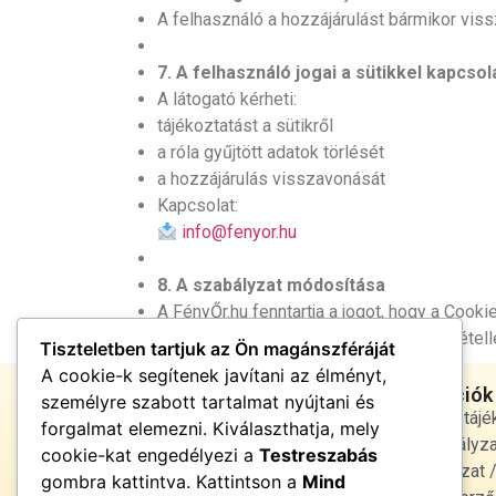
A felhasználó a hozzájárulást bármikor viss
7. A felhasználó jogai a sütikkel kapcso
A látogató kérheti:
tájékoztatást a sütikről
a róla gyűjtött adatok törlését
a hozzájárulás visszavonását
Kapcsolat:
info@fenyor.hu
8. A szabályzat módosítása
A FényŐr.hu fenntartja a jogot, hogy a Cook
A módosítás a weboldalon való közzétételle
Tiszteletben tartjuk az Ön magánszféráját
A cookie-k segítenek javítani az élményt,
Jogi infórmációk
személyre szabott tartalmat nyújtani és
Adatvédelmi tájé
forgalmat elemezni. Kiválaszthatja, mely
cookie szabályza
cookie-kat engedélyezi a
Testreszabás
Jogi nyilatkozat
gombra kattintva. Kattintson a
Mind