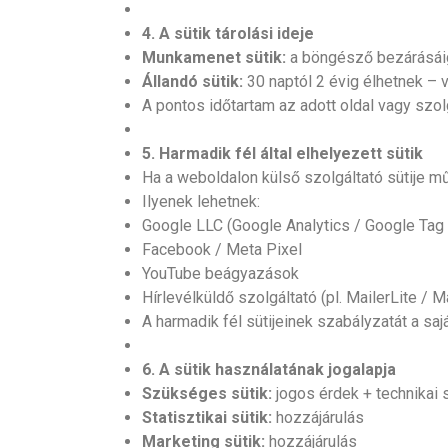
4. A sütik tárolási ideje
Munkamenet sütik:
a böngésző bezárásái
Állandó sütik:
30 naptól 2 évig élhetnek – v
A pontos időtartam az adott oldal vagy szolg
5. Harmadik fél által elhelyezett sütik
Ha a weboldalon külső szolgáltató sütije műk
Ilyenek lehetnek:
Google LLC (Google Analytics / Google Tag
Facebook / Meta Pixel
YouTube beágyazások
Hírlevélküldő szolgáltató (pl. MailerLite / M
A harmadik fél sütijeinek szabályzatát a sa
6. A sütik használatának jogalapja
Szükséges sütik:
jogos érdek + technika
Statisztikai sütik:
hozzájárulás
Marketing sütik:
hozzájárulás