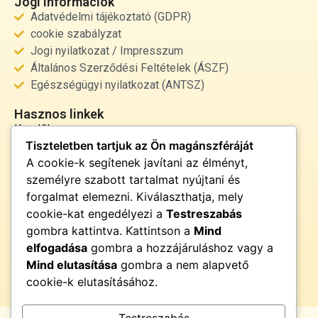
Jogi infórmációk
Adatvédelmi tájékoztató (GDPR)
cookie szabályzat
Jogi nyilatkozat / Impresszum
Általános Szerződési Feltételek (ÁSZF)
Egészségügyi nyilatkozat (ANTSZ)
Hasznos linkek
Kezdőlap
Tiszteletben tartjuk az Ön magánszféráját
Rólunk
A cookie-k segítenek javítani az élményt,
Szolgáltatások
személyre szabott tartalmat nyújtani és
Kapcsolat
forgalmat elemezni. Kiválaszthatja, mely
Kapcsolat
cookie-kat engedélyezi a
Testreszabás
info@fenyor.hu
gombra kattintva. Kattintson a
Mind
+36 30 000 0000
elfogadása
gombra a hozzájáruláshoz vagy a
Magyarország
Mind elutasítása
gombra a nem alapvető
cookie-k elutasításához.