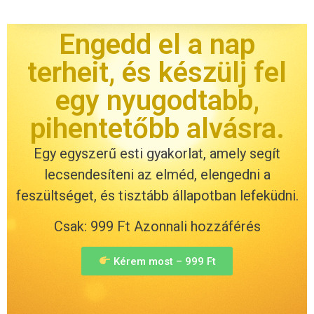
Engedd el a nap
terheit, és készülj fel
egy nyugodtabb,
pihentetőbb alvásra.
Egy egyszerű esti gyakorlat, amely segít
lecsendesíteni az elméd, elengedni a
feszültséget, és tisztább állapotban lefeküdni.
Csak: 999 Ft Azonnali hozzáférés
Kérem most – 999 Ft