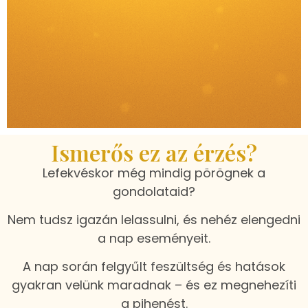
Ismerős ez az érzés?
Lefekvéskor még mindig pörögnek a
gondolataid?
Nem tudsz igazán lelassulni, és nehéz elengedni
a nap eseményeit.
A nap során felgyűlt feszültség és hatások
gyakran velünk maradnak – és ez megnehezíti
a pihenést.