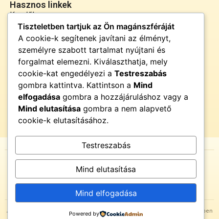
Hasznos linkek
Kezdőlap
Tiszteletben tartjuk az Ön magánszféráját
Rólunk
A cookie-k segítenek javítani az élményt,
Szolgáltatások
személyre szabott tartalmat nyújtani és
Kapcsolat
forgalmat elemezni. Kiválaszthatja, mely
Kapcsolat
cookie-kat engedélyezi a
Testreszabás
info@fenyor.hu
gombra kattintva. Kattintson a
Mind
+36 30 000 0000
elfogadása
gombra a hozzájáruláshoz vagy a
Magyarország
Mind elutasítása
gombra a nem alapvető
cookie-k elutasításához.
Testreszabás
© {{current_year}} FényŐr. Minden jog fenntartva.
Mind elutasítása
Az oldal tartalma részben mesterséges intelligencia támogatásával
készült.
Mind elfogadása
A tartalmak olvasása saját felelősségre történik, belső megérzéseid tiszteletben
Powered by
tartásával.