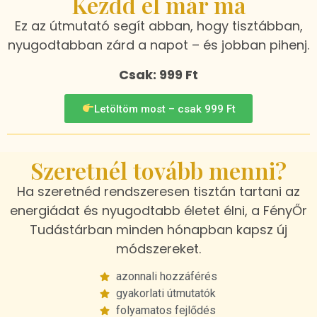
Kezdd el már ma
Ez az útmutató segít abban, hogy tisztábban,
nyugodtabban zárd a napot – és jobban pihenj.
Csak: 999 Ft
Letöltöm most – csak 999 Ft
Szeretnél tovább menni?
Ha szeretnéd rendszeresen tisztán tartani az
energiádat és nyugodtabb életet élni, a FényŐr
Tudástárban minden hónapban kapsz új
módszereket.
azonnali hozzáférés
gyakorlati útmutatók
folyamatos fejlődés