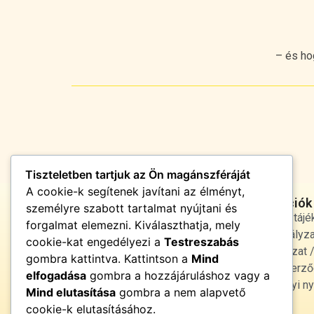
– és ho
Tiszteletben tartjuk az Ön magánszféráját
A cookie-k segítenek javítani az élményt,
Jogi infórmációk
személyre szabott tartalmat nyújtani és
Adatvédelmi tájé
forgalmat elemezni. Kiválaszthatja, mely
cookie szabályza
cookie-kat engedélyezi a
Testreszabás
Jogi nyilatkozat
gombra kattintva. Kattintson a
Mind
Általános Szerző
Energiatiszta élet •
elfogadása
gombra a hozzájáruláshoz vagy a
fényben és harmóniában
Egészségügyi ny
Mind elutasítása
gombra a nem alapvető
cookie-k elutasításához.