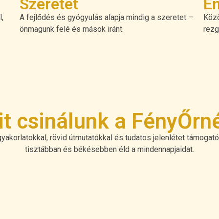
Szeretet
E
,
A fejlődés és gyógyulás alapja mindig a szeretet –
Közö
önmagunk felé és mások iránt.
rezg
t csinálunk a FényŐrn
gyakorlatokkal, rövid útmutatókkal és tudatos jelenlétet támoga
tisztábban és békésebben éld a mindennapjaidat.