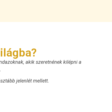
ilágba?
ndazoknak, akik szeretnének kilépni a
.
ztább jelenlét mellett.