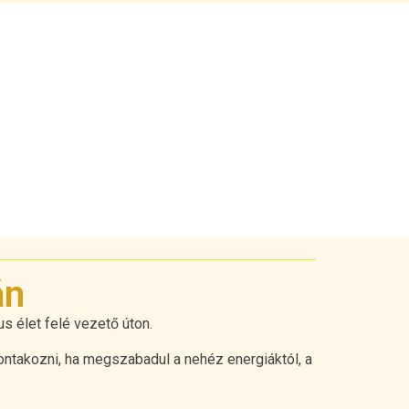
án
s élet felé vezető úton.
ontakozni, ha megszabadul a nehéz energiáktól, a