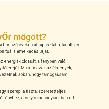
nyŐr mögött?
ki hosszú éveken át tapasztalta, tanulta és
pirituális emelkedés útját.
 energiák oldását, a fényben való
yító erejét. Ma már ezek az élmények,
ok vezetnek abban, hogy támogassam
 szerep: a tiszta, szeretetteljes
első fényhez, amely mindannyiunkban ott