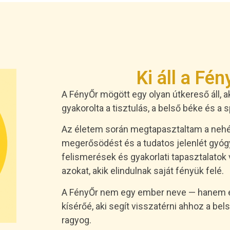
Ki áll a Fé
A FényŐr mögött egy olyan útkereső áll, a
gyakorolta a tisztulás, a belső béke és a s
Az életem során megtapasztaltam a nehéz
megerősödést és a tudatos jelenlét gyóg
felismerések és gyakorlati tapasztalat
azokat, akik elindulnak saját fényük felé.
A FényŐr nem egy ember neve — hanem egy
kísérőé, aki segít visszatérni ahhoz a b
ragyog.