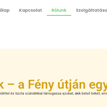
őlap
Kapcsolat
Rólunk
Szolgáltatás
 – a Fény útján eg
enléttel és tiszta szándékkal támogassa azokat, akik belső békét, e