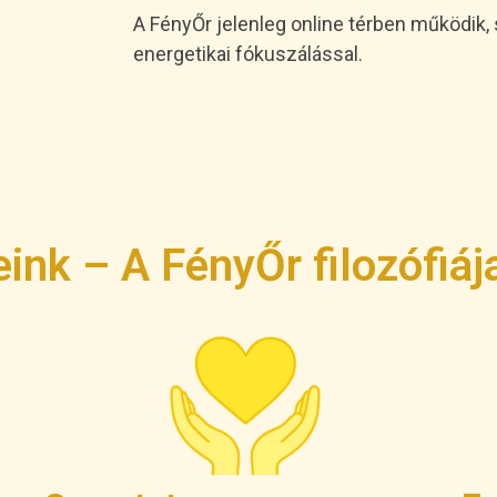
A FényŐr jelenleg online térben működik
energetikai fókuszálással.
eink – A FényŐr filozófiá