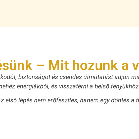
ésünk – Mit hozunk a v
zkodót, biztonságot és csendes útmutatást adjon mi
nehéz energiákból, és visszatérni a belső fényükhöz
 első lépés nem erőfeszítés, hanem egy döntés a tis