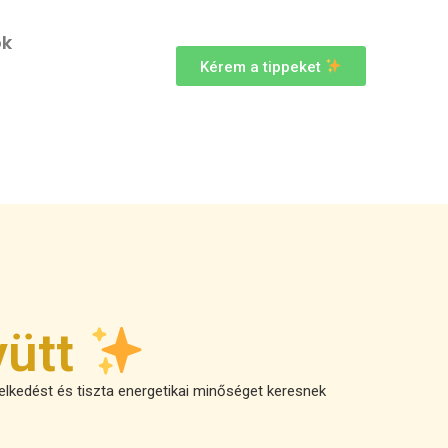
ok
Kérem a tippeket
yütt
melkedést és tiszta energetikai minőséget keresnek