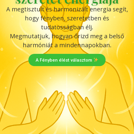
A megtisztult és harmonizált energia segít,
hogy fényben, szeretetben és
tudatosságban élj.
Megmutatjuk, hogyan őrizd meg a belső
harmóniát a mindennapokban.
A Fényben élést választom