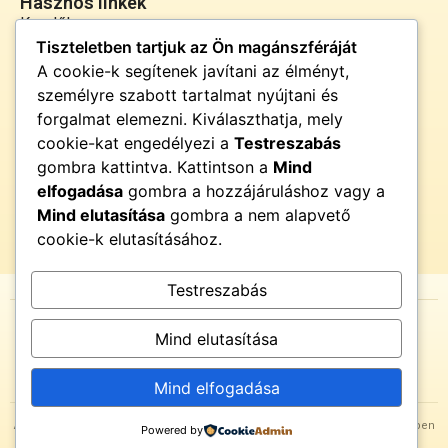
Hasznos linkek
Kezdőlap
Tiszteletben tartjuk az Ön magánszféráját
Rólunk
A cookie-k segítenek javítani az élményt,
Szolgáltatások
személyre szabott tartalmat nyújtani és
Kapcsolat
forgalmat elemezni. Kiválaszthatja, mely
Kapcsolat
cookie-kat engedélyezi a
Testreszabás
info@fenyor.hu
gombra kattintva. Kattintson a
Mind
+36 30 000 0000
elfogadása
gombra a hozzájáruláshoz vagy a
Magyarország
Mind elutasítása
gombra a nem alapvető
cookie-k elutasításához.
Testreszabás
© {{current_year}} FényŐr. Minden jog fenntartva.
Mind elutasítása
Az oldal tartalma részben mesterséges intelligencia támogatásával
készült.
Mind elfogadása
A tartalmak olvasása saját felelősségre történik, belső megérzéseid tiszteletben
Powered by
tartásával.