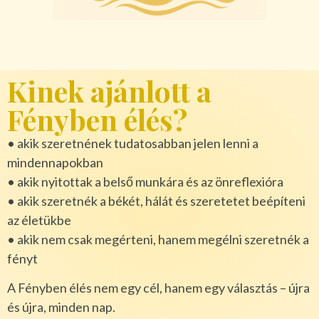
Kinek ajánlott a
Fényben élés?
• akik szeretnének tudatosabban jelen lenni a
mindennapokban
• akik nyitottak a belső munkára és az önreflexióra
• akik szeretnék a békét, hálát és szeretetet beépíteni
az életükbe
• akik nem csak megérteni, hanem megélni szeretnék a
fényt
A Fényben élés nem egy cél, hanem egy választás – újra
és újra, minden nap.