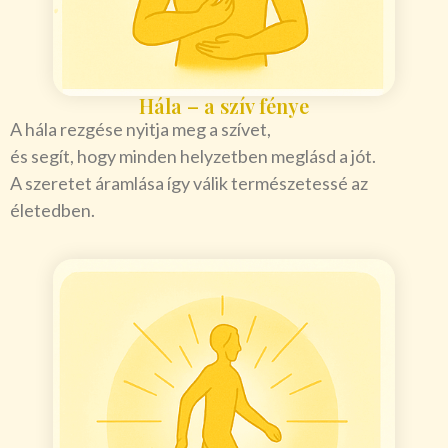
Hála – a szív fénye
A hála rezgése nyitja meg a szívet,
és segít, hogy minden helyzetben meglásd a jót.
A szeretet áramlása így válik természetessé az
életedben.