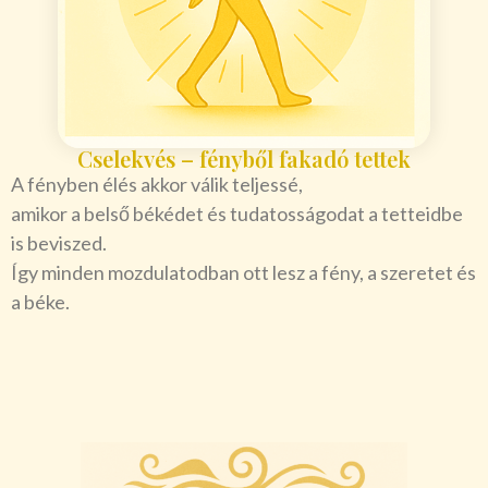
Cselekvés – fényből fakadó tettek
A fényben élés akkor válik teljessé,
amikor a belső békédet és tudatosságodat a tetteidbe
is beviszed.
Így minden mozdulatodban ott lesz a fény, a szeretet és
a béke.