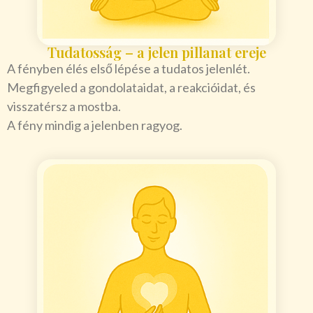
Tudatosság – a jelen pillanat ereje
A fényben élés első lépése a tudatos jelenlét.
Megfigyeled a gondolataidat, a reakcióidat, és
visszatérsz a mostba.
A fény mindig a jelenben ragyog.