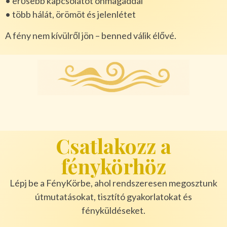
• erősebb kapcsolatot önmagaddal
• több hálát, örömöt és jelenlétet
A fény nem kívülről jön – benned válik élővé.
Csatlakozz a
fénykörhöz
Lépj be a FényKörbe, ahol rendszeresen megosztunk
útmutatásokat, tisztító gyakorlatokat és
fényküldéseket.