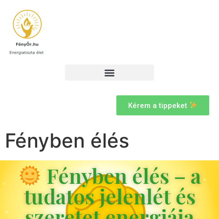
Kérem a tippeket
Fényben élés
Fényben élés – a
tudatos jelenlét és
szeretet energiája