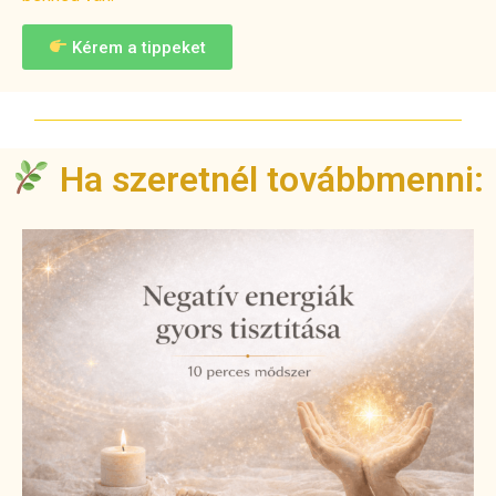
Kérem a tippeket
Ha szeretnél továbbmenni: