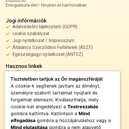
Energiatiszta élet • fényben és harmóniában
Jogi infórmációk
Adatvédelmi tájékoztató (GDPR)
cookie szabályzat
Jogi nyilatkozat / Impresszum
Általános Szerződési Feltételek (ÁSZF)
Egészségügyi nyilatkozat (ANTSZ)
Hasznos linkek
Kezdőlap
Tiszteletben tartjuk az Ön magánszféráját
Rólunk
A cookie-k segítenek javítani az élményt,
Szolgáltatások
személyre szabott tartalmat nyújtani és
Kapcsolat
forgalmat elemezni. Kiválaszthatja, mely
Kapcsolat
cookie-kat engedélyezi a
Testreszabás
info@fenyor.hu
gombra kattintva. Kattintson a
Mind
+36 30 000 0000
elfogadása
gombra a hozzájáruláshoz vagy a
Magyarország
Mind elutasítása
gombra a nem alapvető