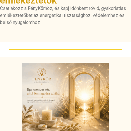
emlékeztetők
Csatlakozz a FényKörhöz, és kapj időnként rövid, gyakorlatias
emlékeztetőket az energetikai tisztasághoz, védelemhez és
belső nyugalomhoz