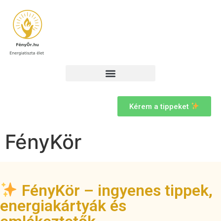
Kérem a tippeket
FényKör
FényKör – ingyenes tippek,
energiakártyák és