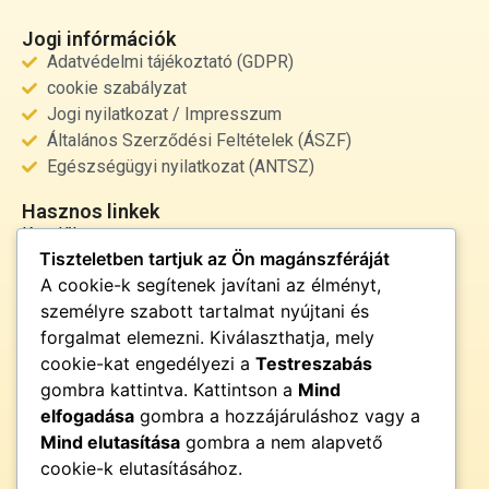
Jogi infórmációk
Adatvédelmi tájékoztató (GDPR)
cookie szabályzat
Jogi nyilatkozat / Impresszum
Általános Szerződési Feltételek (ÁSZF)
Egészségügyi nyilatkozat (ANTSZ)
Hasznos linkek
Kezdőlap
Tiszteletben tartjuk az Ön magánszféráját
Rólunk
A cookie-k segítenek javítani az élményt,
Szolgáltatások
személyre szabott tartalmat nyújtani és
Kapcsolat
forgalmat elemezni. Kiválaszthatja, mely
Kapcsolat
cookie-kat engedélyezi a
Testreszabás
info@fenyor.hu
gombra kattintva. Kattintson a
Mind
+36 30 000 0000
elfogadása
gombra a hozzájáruláshoz vagy a
Magyarország
Mind elutasítása
gombra a nem alapvető
cookie-k elutasításához.