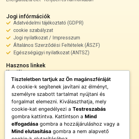
Jogi infórmációk
Adatvédelmi tájékoztató (GDPR)
cookie szabályzat
Jogi nyilatkozat / Impresszum
Általános Szerződési Feltételek (ÁSZF)
Egészségügyi nyilatkozat (ANTSZ)
Hasznos linkek
Kezdőlap
Tiszteletben tartjuk az Ön magánszféráját
Rólunk
A cookie-k segítenek javítani az élményt,
Szolgáltatások
személyre szabott tartalmat nyújtani és
Kapcsolat
forgalmat elemezni. Kiválaszthatja, mely
Kapcsolat
cookie-kat engedélyezi a
Testreszabás
info@fenyor.hu
gombra kattintva. Kattintson a
Mind
+36 30 000 0000
elfogadása
gombra a hozzájáruláshoz vagy a
Magyarország
Mind elutasítása
gombra a nem alapvető
cookie-k elutasításához.