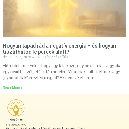
Hogyan tapad rád a negatív energia – és hogyan
tisztíthatod le percek alatt?
december 2, 2025
Nincs hozzászólás
Előfordult már veled, hogy egy találkozó, egy bevásárlás vagy akár
egy rövid beszélgetés után hirtelen fáradtnak, túltelítettnek vagy
„nyomottnak” érezted magad? Ez nem véletlen: a
Read More »
Energiatiszta élet • fényben és harmóniában