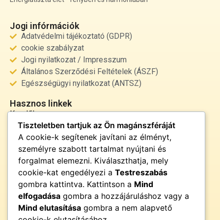
Jogi infórmációk
Adatvédelmi tájékoztató (GDPR)
cookie szabályzat
Jogi nyilatkozat / Impresszum
Általános Szerződési Feltételek (ÁSZF)
Egészségügyi nyilatkozat (ANTSZ)
Hasznos linkek
Kezdőlap
Tiszteletben tartjuk az Ön magánszféráját
Rólunk
A cookie-k segítenek javítani az élményt,
Szolgáltatások
személyre szabott tartalmat nyújtani és
Kapcsolat
forgalmat elemezni. Kiválaszthatja, mely
Kapcsolat
cookie-kat engedélyezi a
Testreszabás
info@fenyor.hu
gombra kattintva. Kattintson a
Mind
+36 30 000 0000
elfogadása
gombra a hozzájáruláshoz vagy a
Magyarország
Mind elutasítása
gombra a nem alapvető
cookie-k elutasításához.