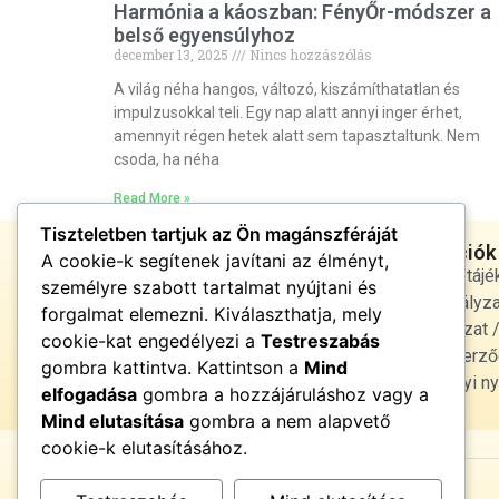
Harmónia a káoszban: FényŐr-módszer a
belső egyensúlyhoz
december 13, 2025
Nincs hozzászólás
A világ néha hangos, változó, kiszámíthatatlan és
impulzusokkal teli. Egy nap alatt annyi inger érhet,
amennyit régen hetek alatt sem tapasztaltunk. Nem
csoda, ha néha
Read More »
Tiszteletben tartjuk az Ön magánszféráját
Jogi infórmációk
A cookie-k segítenek javítani az élményt,
Adatvédelmi tájé
személyre szabott tartalmat nyújtani és
cookie szabályza
forgalmat elemezni. Kiválaszthatja, mely
Jogi nyilatkozat
cookie-kat engedélyezi a
Testreszabás
Általános Szerző
Energiatiszta élet •
gombra kattintva. Kattintson a
Mind
fényben és harmóniában
Egészségügyi ny
elfogadása
gombra a hozzájáruláshoz vagy a
Mind elutasítása
gombra a nem alapvető
cookie-k elutasításához.