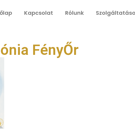
őlap
Kapcsolat
Rólunk
Szolgáltatás
mónia FényŐr