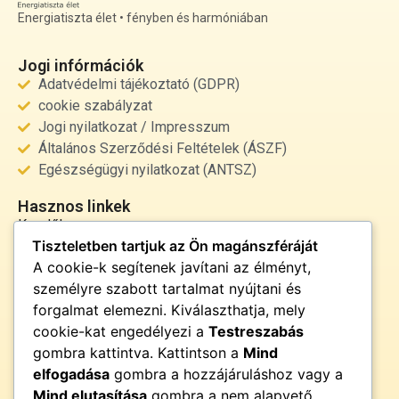
Energiatiszta élet • fényben és harmóniában
Jogi infórmációk
Adatvédelmi tájékoztató (GDPR)
cookie szabályzat
Jogi nyilatkozat / Impresszum
Általános Szerződési Feltételek (ÁSZF)
Egészségügyi nyilatkozat (ANTSZ)
Hasznos linkek
Kezdőlap
Tiszteletben tartjuk az Ön magánszféráját
Rólunk
A cookie-k segítenek javítani az élményt,
Szolgáltatások
személyre szabott tartalmat nyújtani és
Kapcsolat
forgalmat elemezni. Kiválaszthatja, mely
Kapcsolat
cookie-kat engedélyezi a
Testreszabás
info@fenyor.hu
gombra kattintva. Kattintson a
Mind
+36 30 000 0000
elfogadása
gombra a hozzájáruláshoz vagy a
Magyarország
Mind elutasítása
gombra a nem alapvető