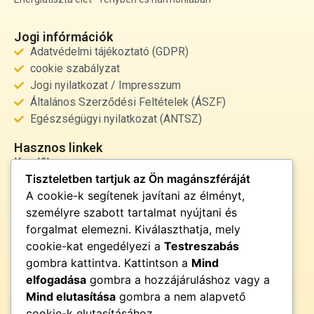
Jogi infórmációk
Adatvédelmi tájékoztató (GDPR)
cookie szabályzat
Jogi nyilatkozat / Impresszum
Általános Szerződési Feltételek (ÁSZF)
Egészségügyi nyilatkozat (ANTSZ)
Hasznos linkek
Kezdőlap
Tiszteletben tartjuk az Ön magánszféráját
Rólunk
A cookie-k segítenek javítani az élményt,
Szolgáltatások
személyre szabott tartalmat nyújtani és
Kapcsolat
forgalmat elemezni. Kiválaszthatja, mely
Kapcsolat
cookie-kat engedélyezi a
Testreszabás
info@fenyor.hu
gombra kattintva. Kattintson a
Mind
+36 30 000 0000
elfogadása
gombra a hozzájáruláshoz vagy a
Magyarország
Mind elutasítása
gombra a nem alapvető
cookie-k elutasításához.