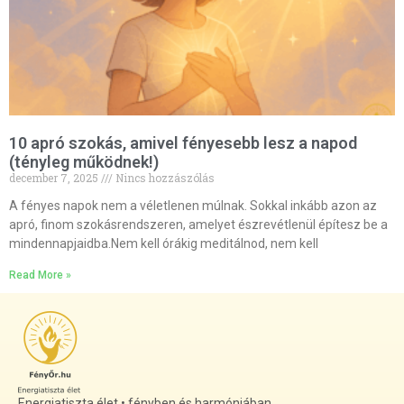
10 apró szokás, amivel fényesebb lesz a napod
(tényleg működnek!)
december 7, 2025
Nincs hozzászólás
A fényes napok nem a véletlenen múlnak. Sokkal inkább azon az
apró, finom szokásrendszeren, amelyet észrevétlenül építesz be a
mindennapjaidba.Nem kell órákig meditálnod, nem kell
Read More »
Energiatiszta élet • fényben és harmóniában