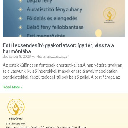
Esti lecsendesítő gyakorlatsor: így térj vissza a
harmóniába
december 8, 2025
Nincs hozzászólás
Az esték különösen fontosak energetikailag.A nap végére gyakran
tele vagyunk: külső ingerekkel, mások energiájával, megoldatlan
gondolatokkal, feszültséggel, túl sok belső zajjal. A test fáradt, az
Read More »
Energiatiszta élet • fényben és harmóniában