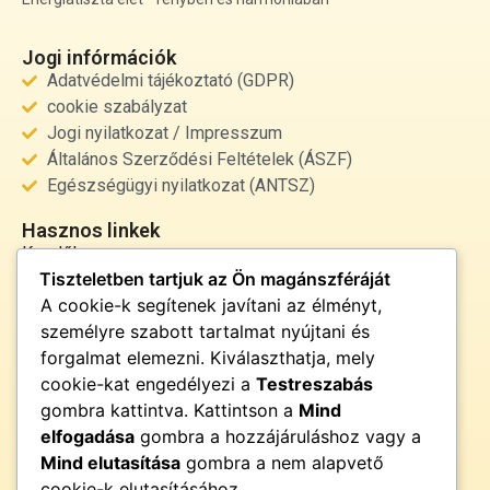
Jogi infórmációk
Adatvédelmi tájékoztató (GDPR)
cookie szabályzat
Jogi nyilatkozat / Impresszum
Általános Szerződési Feltételek (ÁSZF)
Egészségügyi nyilatkozat (ANTSZ)
Hasznos linkek
Kezdőlap
Tiszteletben tartjuk az Ön magánszféráját
Rólunk
A cookie-k segítenek javítani az élményt,
Szolgáltatások
személyre szabott tartalmat nyújtani és
Kapcsolat
forgalmat elemezni. Kiválaszthatja, mely
Kapcsolat
cookie-kat engedélyezi a
Testreszabás
info@fenyor.hu
gombra kattintva. Kattintson a
Mind
+36 30 000 0000
elfogadása
gombra a hozzájáruláshoz vagy a
Magyarország
Mind elutasítása
gombra a nem alapvető
cookie-k elutasításához.