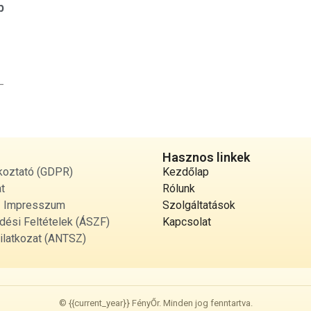
b
—
Hasznos linkek
koztató (GDPR)
Kezdőlap
t
Rólunk
 / Impresszum
Szolgáltatások
dési Feltételek (ÁSZF)
Kapcsolat
ilatkozat (ANTSZ)
© {{current_year}} FényŐr. Minden jog fenntartva.