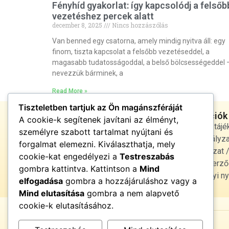
Fényhíd gyakorlat: így kapcsolódj a felsőb
vezetéshez percek alatt
december 8, 2025
Nincs hozzászólás
Van benned egy csatorna, amely mindig nyitva áll: egy
finom, tiszta kapcsolat a felsőbb vezetéseddel, a
magasabb tudatosságoddal, a belső bölcsességeddel 
nevezzük bárminek, a
Read More »
Tiszteletben tartjuk az Ön magánszféráját
Jogi infórmációk
A cookie-k segítenek javítani az élményt,
Adatvédelmi tájé
személyre szabott tartalmat nyújtani és
cookie szabályza
forgalmat elemezni. Kiválaszthatja, mely
Jogi nyilatkozat
cookie-kat engedélyezi a
Testreszabás
Általános Szerző
Energiatiszta élet •
gombra kattintva. Kattintson a
Mind
fényben és harmóniában
Egészségügyi ny
elfogadása
gombra a hozzájáruláshoz vagy a
Mind elutasítása
gombra a nem alapvető
cookie-k elutasításához.