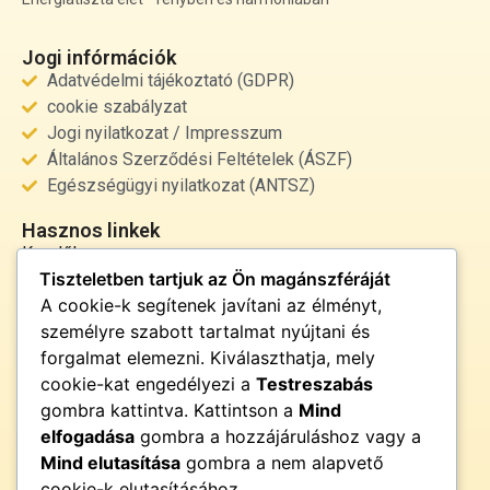
Jogi infórmációk
Adatvédelmi tájékoztató (GDPR)
cookie szabályzat
Jogi nyilatkozat / Impresszum
Általános Szerződési Feltételek (ÁSZF)
Egészségügyi nyilatkozat (ANTSZ)
Hasznos linkek
Kezdőlap
Tiszteletben tartjuk az Ön magánszféráját
Rólunk
A cookie-k segítenek javítani az élményt,
Szolgáltatások
személyre szabott tartalmat nyújtani és
Kapcsolat
forgalmat elemezni. Kiválaszthatja, mely
Kapcsolat
cookie-kat engedélyezi a
Testreszabás
info@fenyor.hu
gombra kattintva. Kattintson a
Mind
+36 30 000 0000
elfogadása
gombra a hozzájáruláshoz vagy a
Magyarország
Mind elutasítása
gombra a nem alapvető
cookie-k elutasításához.