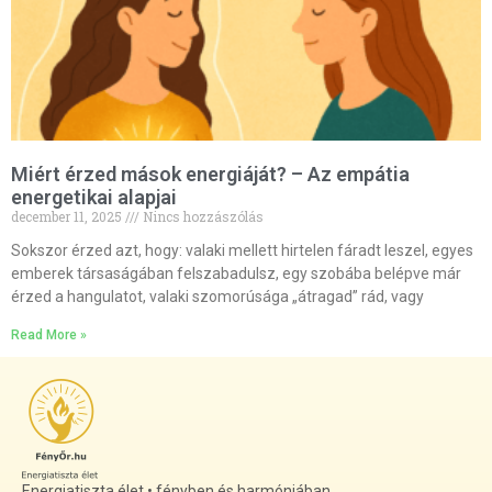
Miért érzed mások energiáját? – Az empátia
energetikai alapjai
december 11, 2025
Nincs hozzászólás
Sokszor érzed azt, hogy: valaki mellett hirtelen fáradt leszel, egyes
emberek társaságában felszabadulsz, egy szobába belépve már
érzed a hangulatot, valaki szomorúsága „átragad” rád, vagy
Read More »
Energiatiszta élet • fényben és harmóniában