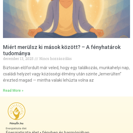
Miért merülsz ki mások között? – A fényhatárok
tudománya
december 13, 2025
Nincs hozzászólás
Biztosan előfordult már veled, hogy egy találkozás, munkahelyi nap,
családi helyzet vagy közösségi élmény után szinte „lemerülten”
érezted magad — mintha valaki lehúzta volna az
Read More »
Energiatiszta élet • fényben és harmóniában