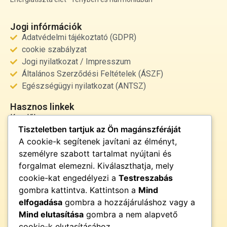
Jogi infórmációk
Adatvédelmi tájékoztató (GDPR)
cookie szabályzat
Jogi nyilatkozat / Impresszum
Általános Szerződési Feltételek (ÁSZF)
Egészségügyi nyilatkozat (ANTSZ)
Hasznos linkek
Kezdőlap
Tiszteletben tartjuk az Ön magánszféráját
Rólunk
A cookie-k segítenek javítani az élményt,
Szolgáltatások
személyre szabott tartalmat nyújtani és
Kapcsolat
forgalmat elemezni. Kiválaszthatja, mely
Kapcsolat
cookie-kat engedélyezi a
Testreszabás
info@fenyor.hu
gombra kattintva. Kattintson a
Mind
+36 30 000 0000
elfogadása
gombra a hozzájáruláshoz vagy a
Magyarország
Mind elutasítása
gombra a nem alapvető
cookie-k elutasításához.