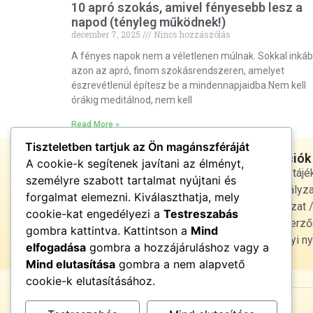
10 apró szokás, amivel fényesebb lesz a
napod (tényleg működnek!)
december 7, 2025
Nincs hozzászólás
A fényes napok nem a véletlenen múlnak. Sokkal inká
azon az apró, finom szokásrendszeren, amelyet
észrevétlenül építesz be a mindennapjaidba.Nem kell
órákig meditálnod, nem kell
Read More »
Tiszteletben tartjuk az Ön magánszféráját
Jogi infórmációk
A cookie-k segítenek javítani az élményt,
Adatvédelmi tájé
személyre szabott tartalmat nyújtani és
cookie szabályza
forgalmat elemezni. Kiválaszthatja, mely
Jogi nyilatkozat
cookie-kat engedélyezi a
Testreszabás
Általános Szerző
Energiatiszta élet •
gombra kattintva. Kattintson a
Mind
fényben és harmóniában
Egészségügyi ny
elfogadása
gombra a hozzájáruláshoz vagy a
Mind elutasítása
gombra a nem alapvető
cookie-k elutasításához.