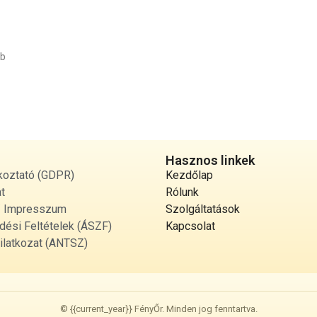
bb
Hasznos linkek
koztató (GDPR)
Kezdőlap
t
Rólunk
 / Impresszum
Szolgáltatások
dési Feltételek (ÁSZF)
Kapcsolat
ilatkozat (ANTSZ)
© {{current_year}} FényŐr. Minden jog fenntartva.