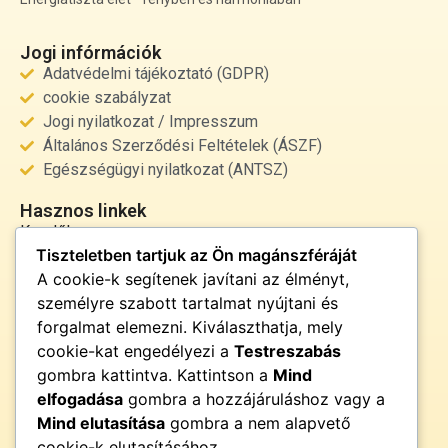
Jogi infórmációk
Adatvédelmi tájékoztató (GDPR)
cookie szabályzat
Jogi nyilatkozat / Impresszum
Általános Szerződési Feltételek (ÁSZF)
Egészségügyi nyilatkozat (ANTSZ)
Hasznos linkek
Kezdőlap
Tiszteletben tartjuk az Ön magánszféráját
Rólunk
A cookie-k segítenek javítani az élményt,
Szolgáltatások
személyre szabott tartalmat nyújtani és
Kapcsolat
forgalmat elemezni. Kiválaszthatja, mely
Kapcsolat
cookie-kat engedélyezi a
Testreszabás
info@fenyor.hu
gombra kattintva. Kattintson a
Mind
+36 30 000 0000
elfogadása
gombra a hozzájáruláshoz vagy a
Magyarország
Mind elutasítása
gombra a nem alapvető
cookie-k elutasításához.