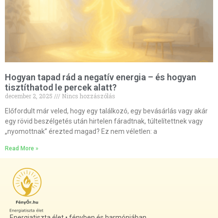
Hogyan tapad rád a negatív energia – és hogyan
tisztíthatod le percek alatt?
december 2, 2025
Nincs hozzászólás
Előfordult már veled, hogy egy találkozó, egy bevásárlás vagy akár
egy rövid beszélgetés után hirtelen fáradtnak, túltelítettnek vagy
„nyomottnak” érezted magad? Ez nem véletlen: a
Read More »
Energiatiszta élet • fényben és harmóniában