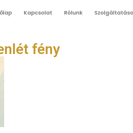
őlap
Kapcsolat
Rólunk
Szolgáltatás
enlét fény