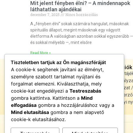
Mit jelent fényben élni? – A mindennapok
láthatatlan ajándékai
december 7, 2025
Nincs hozzászólás
A „fényben élni” sokak számára hangulat, másoknak
spirituális állapot, megint másoknak egy vágyott
életforma.A valóságban azonban sokkal egyszerűbb 
és sokkal mélyebb —, mint elsőre
Read More »
Tiszteletben tartjuk az Ön magánszféráját
Jogi infórmációk
A cookie-k segítenek javítani az élményt,
Adatvédelmi tájé
személyre szabott tartalmat nyújtani és
cookie szabályza
forgalmat elemezni. Kiválaszthatja, mely
Jogi nyilatkozat
cookie-kat engedélyezi a
Testreszabás
Általános Szerző
Energiatiszta élet •
gombra kattintva. Kattintson a
Mind
fényben és harmóniában
Egészségügyi ny
elfogadása
gombra a hozzájáruláshoz vagy a
Mind elutasítása
gombra a nem alapvető
cookie-k elutasításához.