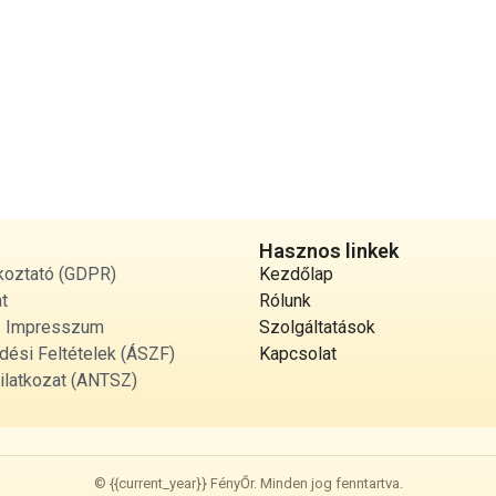
—
Hasznos linkek
koztató (GDPR)
Kezdőlap
t
Rólunk
 / Impresszum
Szolgáltatások
dési Feltételek (ÁSZF)
Kapcsolat
ilatkozat (ANTSZ)
© {{current_year}} FényŐr. Minden jog fenntartva.