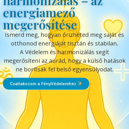
harmonizálás – az
energiamező
megerősítése
Ismerd meg, hogyan őrizheted meg saját és
otthonod energiáját tisztán és stabilan.
A Védelem és harmonizálás segít
megerősíteni az aurád, hogy a külső hatások
ne borítsák fel belső egyensúlyodat.
Csatlakozom a FényVédelemhez