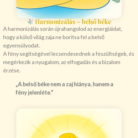
Harmonizálás – belső béke
A harmonizálás során újrahangolod az energiáidat,
hogy a külső világ zaja ne borítsa fel a belső
egyensúlyodat.
A fény segítségével lecsendesednek a feszültségek, és
megérkezik a nyugalom, az elfogadás és a bizalom
érzése.
„A belső béke nem a zaj hiánya, hanem a
fény jelenléte.”