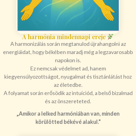
A harmónia mindennapi ereje
A harmonizálás során megtanulod újrahangolni az
energiáidat, hogy békében maradj még a legzavarosabb
napokon is.
Ez nemcsak védelmet ad, hanem
kiegyensúlyozottságot, nyugalmat és tisztánlátást hoz
az életedbe.
A folyamat során erősödik az intuíciód, a belső bizalmad
és az önszereteted.
„Amikor a lelked harmóniában van, minden
körülötted békévé alakul.”