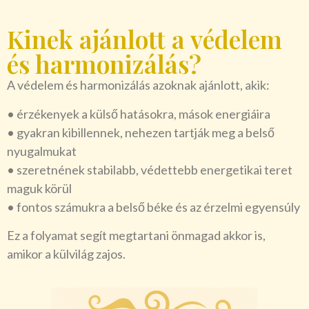
Kinek ajánlott a védelem
és harmonizálás?
A védelem és harmonizálás azoknak ajánlott, akik:
• érzékenyek a külső hatásokra, mások energiáira
• gyakran kibillennek, nehezen tartják meg a belső
nyugalmukat
• szeretnének stabilabb, védettebb energetikai teret
maguk körül
• fontos számukra a belső béke és az érzelmi egyensúly
Ez a folyamat segít megtartani önmagad akkor is,
amikor a külvilág zajos.