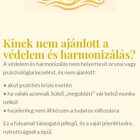
Kinek nem ajánlott a
védelem és harmonizálás?
A védelem és harmonizálás nem helyettesít orvosi vagy
pszichológiai kezelést, és nem ajánlott:
• akut pszichés krízis esetén
• ha valaki azonnali, külső „megoldást” vár belső munka
nélkül
• ha jelenleg nem áll készen a tudatos változásra
Ez a folyamat támogató jellegű, és a saját jelenlétedre,
nyitottságodra épül.