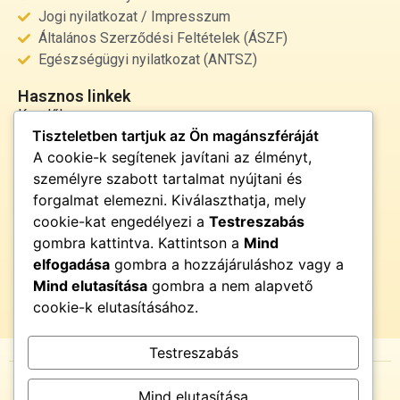
Jogi nyilatkozat / Impresszum
Általános Szerződési Feltételek (ÁSZF)
Egészségügyi nyilatkozat (ANTSZ)
Hasznos linkek
Kezdőlap
Tiszteletben tartjuk az Ön magánszféráját
Rólunk
A cookie-k segítenek javítani az élményt,
Szolgáltatások
személyre szabott tartalmat nyújtani és
Kapcsolat
forgalmat elemezni. Kiválaszthatja, mely
Kapcsolat
cookie-kat engedélyezi a
Testreszabás
info@fenyor.hu
gombra kattintva. Kattintson a
Mind
+36 30 000 0000
elfogadása
gombra a hozzájáruláshoz vagy a
Magyarország
Mind elutasítása
gombra a nem alapvető
cookie-k elutasításához.
Testreszabás
© {{current_year}} FényŐr. Minden jog fenntartva.
Mind elutasítása