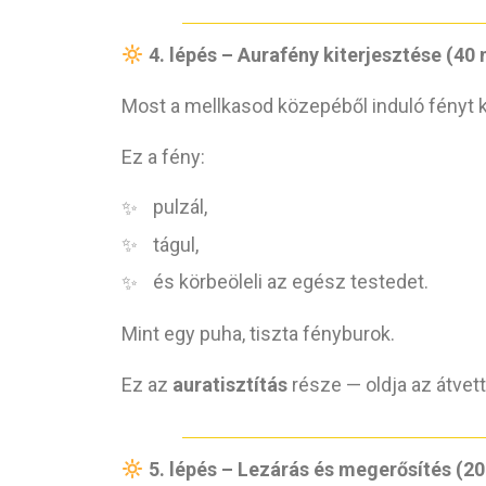
4. lépés – Aurafény kiterjesztése (4
Most a mellkasod közepéből induló fényt k
Ez a fény:
pulzál,
tágul,
és körbeöleli az egész testedet.
Mint egy puha, tiszta fényburok.
Ez az
auratisztítás
része — oldja az átvett
5. lépés – Lezárás és megerősítés (2