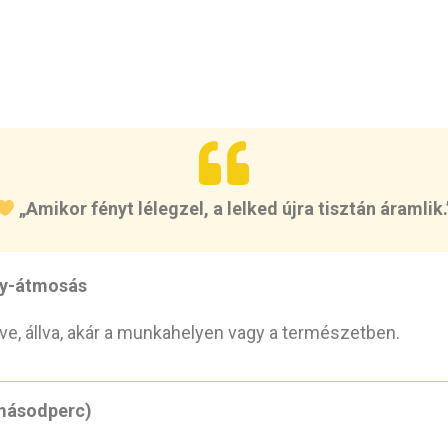
„Amikor fényt lélegzel, a lelked újra tisztán áramlik.
ny-átmosás
lve, állva, akár a munkahelyen vagy a természetben.
 másodperc)