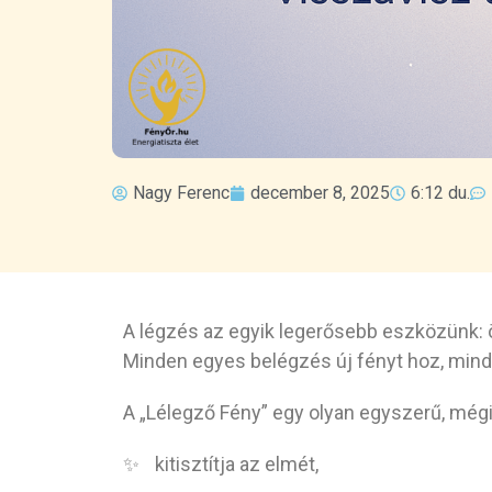
Nagy Ferenc
december 8, 2025
6:12 du.
A légzés az egyik legerősebb eszközünk: ös
Minden egyes belégzés új fényt hoz, minden
A „Lélegző Fény” egy olyan egyszerű, mégis
kitisztítja az elmét,