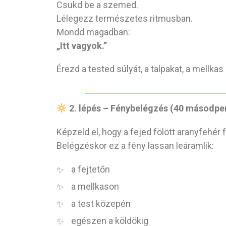
Csukd be a szemed.
Lélegezz természetes ritmusban.
Mondd magadban:
„Itt vagyok.”
Érezd a tested súlyát, a talpakat, a mellkas
2. lépés – Fénybelégzés (40 másodpe
Képzeld el, hogy a fejed fölött aranyfehér 
Belégzéskor ez a fény lassan leáramlik:
a fejtetőn
a mellkason
a test közepén
egészen a köldökig