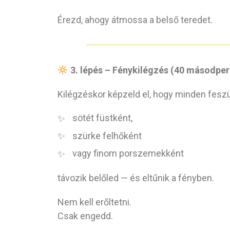
Érezd, ahogy átmossa a belső teredet.
3. lépés – Fénykilégzés (40 másodper
Kilégzéskor képzeld el, hogy minden feszül
sötét füstként,
szürke felhőként
vagy finom porszemekként
távozik belőled — és eltűnik a fényben.
Nem kell erőltetni.
Csak engedd.