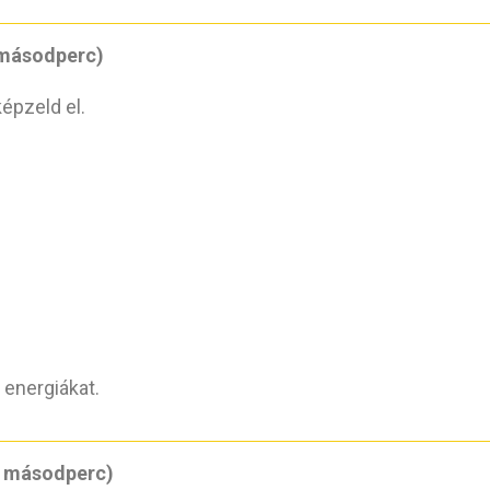
0 másodperc)
épzeld el.
 energiákat.
0 másodperc)