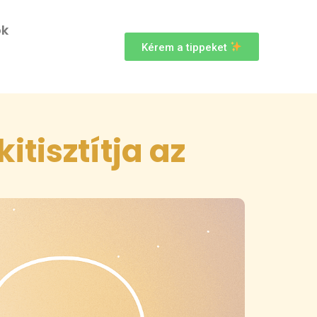
ok
Kérem a tippeket
itisztítja az