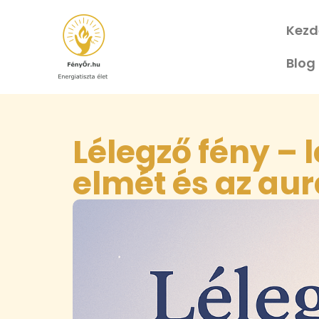
Kezd
Blog
Lélegző fény – l
elmét és az aur