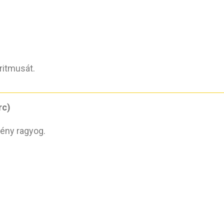
 ritmusát.
rc)
fény ragyog.