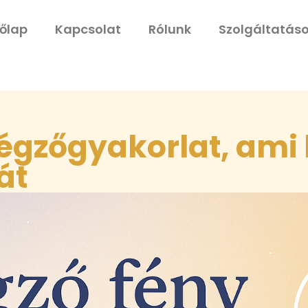
őlap
Kapcsolat
Rólunk
Szolgáltatás
égzőgyakorlat, ami k
át