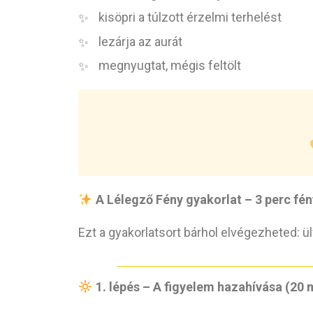
kisöpri a túlzott érzelmi terhelést
lezárja az aurát
megnyugtat, mégis feltölt
A Lélegző Fény gyakorlat – 3 perc fé
Ezt a gyakorlatsort bárhol elvégezheted: ü
1. lépés – A figyelem hazahívása (20