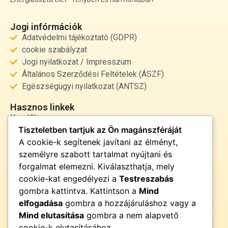
Jogi infórmációk
Adatvédelmi tájékoztató (GDPR)
cookie szabályzat
Jogi nyilatkozat / Impresszum
Általános Szerződési Feltételek (ÁSZF)
Egészségügyi nyilatkozat (ANTSZ)
Hasznos linkek
Kezdőlap
Tiszteletben tartjuk az Ön magánszféráját
Rólunk
A cookie-k segítenek javítani az élményt,
Szolgáltatások
személyre szabott tartalmat nyújtani és
Kapcsolat
forgalmat elemezni. Kiválaszthatja, mely
Kapcsolat
cookie-kat engedélyezi a
Testreszabás
info@fenyor.hu
gombra kattintva. Kattintson a
Mind
+36 30 000 0000
elfogadása
gombra a hozzájáruláshoz vagy a
Magyarország
Mind elutasítása
gombra a nem alapvető
cookie-k elutasításához.