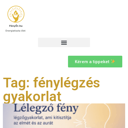
Kérem a tippeket
Tag: fénylégzés
gyakorlat