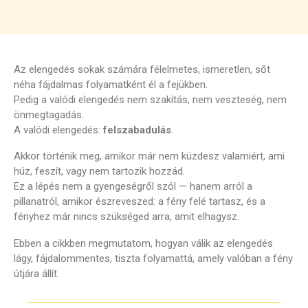
Az elengedés sokak számára félelmetes, ismeretlen, sőt
néha fájdalmas folyamatként él a fejükben.
Pedig a valódi elengedés nem szakítás, nem veszteség, nem
önmegtagadás.
A valódi elengedés:
felszabadulás
.
Akkor történik meg, amikor már nem küzdesz valamiért, ami
húz, feszít, vagy nem tartozik hozzád.
Ez a lépés nem a gyengeségről szól — hanem arról a
pillanatról, amikor észreveszed: a fény felé tartasz, és a
fényhez már nincs szükséged arra, amit elhagysz.
Ebben a cikkben megmutatom, hogyan válik az elengedés
lágy, fájdalommentes, tiszta folyamattá, amely valóban a fény
útjára állít.