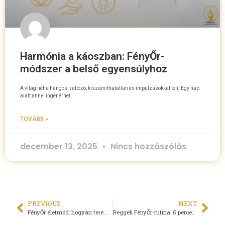
Harmónia a káoszban: FényŐr-
módszer a belső egyensúlyhoz
A világ néha hangos, változó, kiszámíthatatlan és impulzusokkal teli. Egy nap
alatt annyi inger érhet,
TOVÁBB »
december 13, 2025
Nincs hozzászólás
PREVIOUS
NEXT
FényŐr életmód: hogyan teremts belső ragyogást, ami látszik rajtad?
Reggeli FényŐr-rutina: 5 perces gyakorlat a nap beindításához