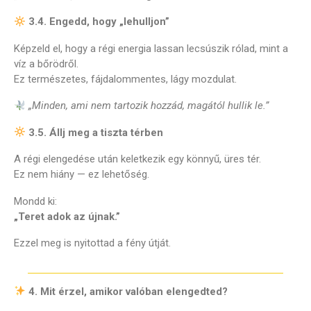
3.4. Engedd, hogy „lehulljon”
Képzeld el, hogy a régi energia lassan lecsúszik rólad, mint a
víz a bőrödről.
Ez természetes, fájdalommentes, lágy mozdulat.
„Minden, ami nem tartozik hozzád, magától hullik le.”
3.5. Állj meg a tiszta térben
A régi elengedése után keletkezik egy könnyű, üres tér.
Ez nem hiány — ez lehetőség.
Mondd ki:
„Teret adok az újnak.”
Ezzel meg is nyitottad a fény útját.
4. Mit érzel, amikor valóban elengedted?