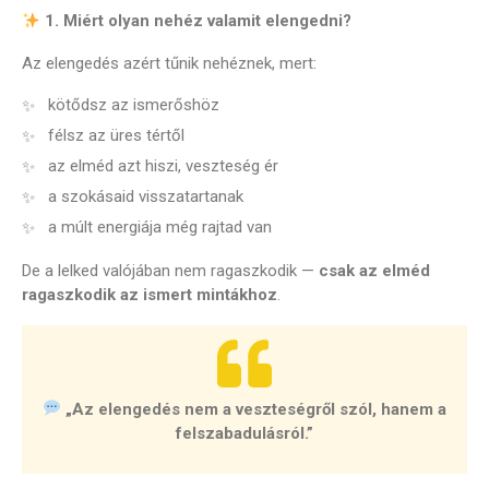
1. Miért olyan nehéz valamit elengedni?
Az elengedés azért tűnik nehéznek, mert:
kötődsz az ismerőshöz
félsz az üres tértől
az elméd azt hiszi, veszteség ér
a szokásaid visszatartanak
a múlt energiája még rajtad van
De a lelked valójában nem ragaszkodik —
csak az elméd
ragaszkodik az ismert mintákhoz
.
„Az elengedés nem a veszteségről szól, hanem a
felszabadulásról.”