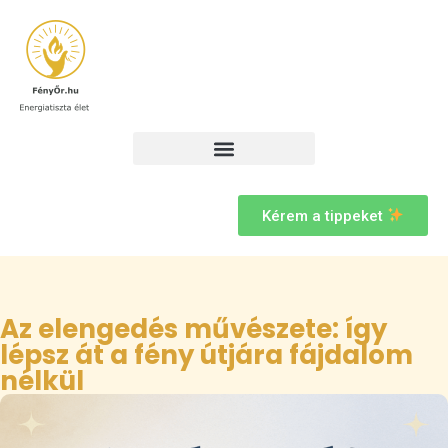
Kérem a tippeket
Az elengedés művészete: így
lépsz át a fény útjára fájdalom
nélkül