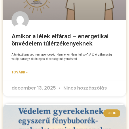
Amikor a lélek elfárad – energetikai
önvédelem túlérzékenyeknek
A túlérzékenység nem gyengeség.Nem teher.Nem „túl sok”. A túlérzékenység
valójában egy különleges képesség: mélyen érzed
TOVÁBB »
december 13, 2025
Nincs hozzászólás
BLOG