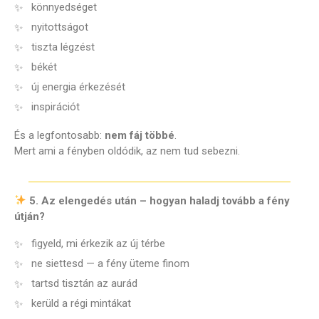
könnyedséget
nyitottságot
tiszta légzést
békét
új energia érkezését
inspirációt
És a legfontosabb:
nem fáj többé
.
Mert ami a fényben oldódik, az nem tud sebezni.
5. Az elengedés után – hogyan haladj tovább a fény
útján?
figyeld, mi érkezik az új térbe
ne siettesd — a fény üteme finom
tartsd tisztán az aurád
kerüld a régi mintákat