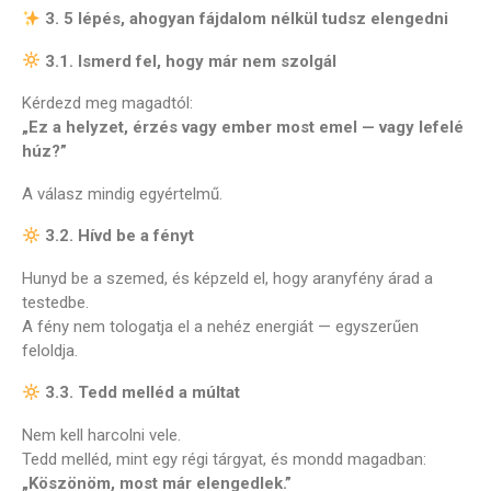
3. 5 lépés, ahogyan fájdalom nélkül tudsz elengedni
3.1. Ismerd fel, hogy már nem szolgál
Kérdezd meg magadtól:
„Ez a helyzet, érzés vagy ember most emel — vagy lefelé
húz?”
A válasz mindig egyértelmű.
3.2. Hívd be a fényt
Hunyd be a szemed, és képzeld el, hogy aranyfény árad a
testedbe.
A fény nem tologatja el a nehéz energiát — egyszerűen
feloldja.
3.3. Tedd melléd a múltat
Nem kell harcolni vele.
Tedd melléd, mint egy régi tárgyat, és mondd magadban:
„Köszönöm, most már elengedlek.”