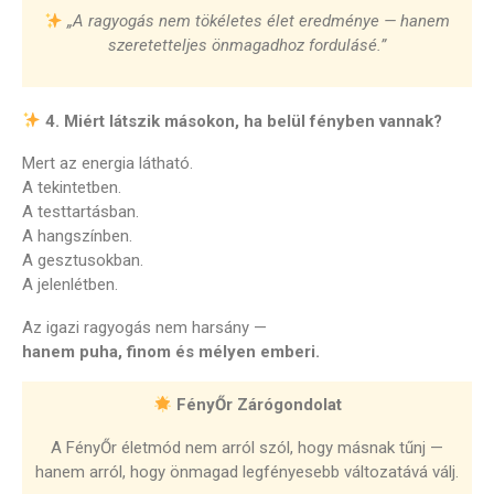
„A ragyogás nem tökéletes élet eredménye — hanem
szeretetteljes önmagadhoz fordulásé.”
4. Miért látszik másokon, ha belül fényben vannak?
Mert az energia látható.
A tekintetben.
A testtartásban.
A hangszínben.
A gesztusokban.
A jelenlétben.
Az igazi ragyogás nem harsány —
hanem puha, finom és mélyen emberi.
FényŐr Zárógondolat
A FényŐr életmód nem arról szól, hogy másnak tűnj —
hanem arról, hogy önmagad legfényesebb változatává válj.