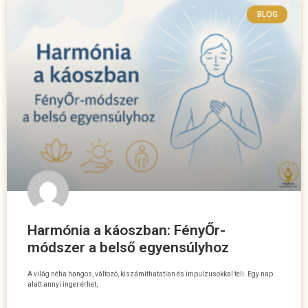
BLOG
Harmónia a káoszban: FényŐr-
módszer a belső egyensúlyhoz
A világ néha hangos, változó, kiszámíthatatlan és impulzusokkal teli. Egy nap
alatt annyi inger érhet,