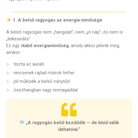
1. A belső ragyogás az energia minősége
A belső ragyogás nem „hangulat”, nem „jó nap”, és nem is
„lelkesedés”.
Ez egy
stabil energiaminőség
, amely akkor jelenik meg,
amikor:
tiszta az aurád
nincsenek rajtad mások terhei
jól működik a belső iránytűd
összhangban vagy önmagaddal
„A ragyogás belül kezdődik — de kívül válik
láthatóvá.”