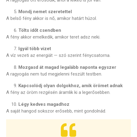
Mondj nemet szeretettel
A belső fény akkor is nő, amikor határt húzol.
Tölts időt csendben
A fény akkor emelkedik, amikor teret adsz neki.
Igyál több vizet
A víz vezeti az energiát — szó szerint fénycsatorna.
Mozgasd át magad legalább naponta egyszer
A ragyogás nem tud megjelenni feszült testben.
Kapcsolódj olyan dolgokhoz, amik örömet adnak
A fény az öröm rezgésén áramlik ki a legerősebben.
Légy kedves magadhoz
A saját hangod sokszor erősebb, mint gondolnád.