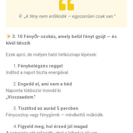
„A fény nem erőlködik — egyszerűen csak van.”
3. 10 FényŐr-szokás, amely belül fényt gyújt — és
kívül látszik
Ezek apró, de mélyen ható hétköznapi lépések:
Fénybelégzés reggel
Indítsd a napot tiszta energiával.
Engedd el, ami nem a tiéd
Naponta többször mondd ki:
„Visszaadom.”
Tisztítsd az aurád 5 percben
Fényoszlop vagy fénygömb — mindkettő működik.
Figyeld meg, hol érzed jól magad
A ragyogás ott erősödik, ahol a lelked is jól van.