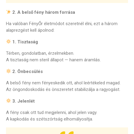
2. A belső fény három forrása
Ha valóban FényŐr életmódot szeretnél élni, ezt a három
alaprezgést kell ápolnod:
1. Tisztaság
Térben, gondolatban, érzelmekben.
A tisztaság nem steril állapot — hanem áramlás.
2. Önbecsülés
A belső fény nem fényeskedik ott, ahol leértékeled magad.
Az öngondoskodás és önszeretet stabilizálja a ragyogást.
3. Jelenlét
A fény csak ott tud megjelenni, ahol jelen vagy.
A kapkodás és szétszórtság elhomályosítja.