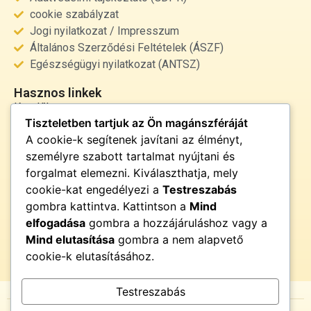
cookie szabályzat
Jogi nyilatkozat / Impresszum
Általános Szerződési Feltételek (ÁSZF)
Egészségügyi nyilatkozat (ANTSZ)
Hasznos linkek
Kezdőlap
Tiszteletben tartjuk az Ön magánszféráját
Rólunk
A cookie-k segítenek javítani az élményt,
Szolgáltatások
személyre szabott tartalmat nyújtani és
Kapcsolat
forgalmat elemezni. Kiválaszthatja, mely
Kapcsolat
cookie-kat engedélyezi a
Testreszabás
info@fenyor.hu
gombra kattintva. Kattintson a
Mind
+36 30 000 0000
elfogadása
gombra a hozzájáruláshoz vagy a
Magyarország
Mind elutasítása
gombra a nem alapvető
cookie-k elutasításához.
Testreszabás