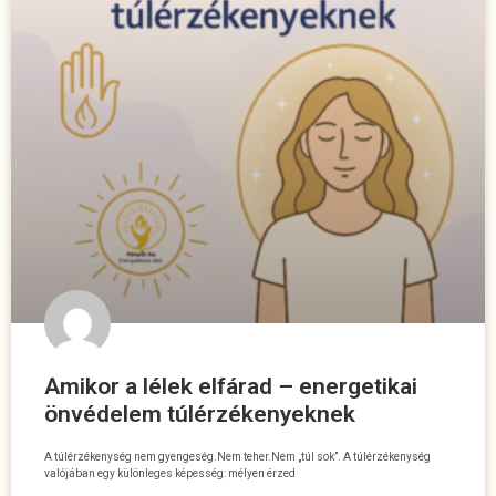
Amikor a lélek elfárad – energetikai
önvédelem túlérzékenyeknek
A túlérzékenység nem gyengeség.Nem teher.Nem „túl sok”. A túlérzékenység
valójában egy különleges képesség: mélyen érzed