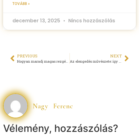
TOVÁBB »
december 13, 2025
Nincs hozzászólás
PREVIOUS
NEXT
Hogyan maradj magas rezgésen egy nehéz világban?
Az elengedés művészete: így lépsz át a fény útjára fájdalom nélkül
Nagy Ferenc
Vélemény, hozzászólás?