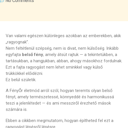
No Comments
Van valami egészen különleges azokban az emberekben, akik
„ragyognak”.
Nem feltétlenül szépség, nem is divat, nem külsőség. Inkább
egyfajta
belső fény
, amely átsüt rajtuk — a tekintetükben, a
tartásukban, a hangjukban, abban, ahogy másokhoz fordulnak.
Ezt a fajta ragyogást nem lehet sminkkel vagy külső
trükkökkel előidézni.
Ez belül születik.
A FényŐr életmód arról szól, hogyan teremts olyan belső
fényt, amely természetessé, könnyeddé és harmonikussá
teszi a jelenlétedet — és ami messziről érezhető mások
számára is.
Ebben a cikkben megmutatom, hogyan építheted fel ezt a
ragyogást lépésről lépésre.