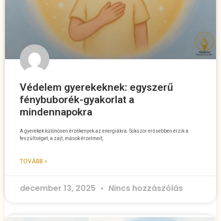
Védelem gyerekeknek: egyszerű
fénybuborék-gyakorlat a
mindennapokra
A gyerekek különösen érzékenyek az energiákra. Sokszor erősebben érzik a
feszültséget, a zajt, mások érzelmeit,
TOVÁBB »
december 13, 2025
Nincs hozzászólás